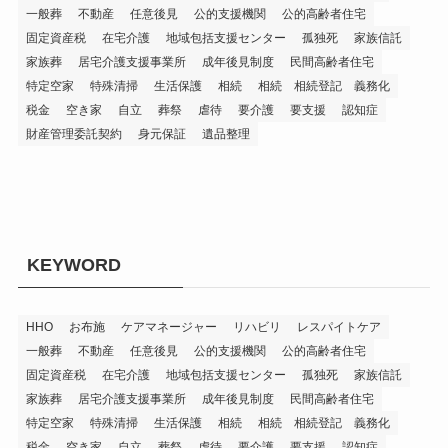
一般葬
不動産
任意後見
公的支援機関
公的高齢者住宅
固定資産税
在宅介護
地域包括支援センター
孤独死
家族信託
家族葬
居宅介護支援事業所
成年後見制度
民間高齢者住宅
特定空家
特殊清掃
生活保護
相続
相続 相続登記 義務化
税金
空き家
自立
葬祭
虐待
要介護
要支援
認知症
財産管理委託契約
身元保証
遺品整理
KEYWORD
HHO
お布施
ケアマネージャー
リハビリ
レスパイトケア
一般葬
不動産
任意後見
公的支援機関
公的高齢者住宅
固定資産税
在宅介護
地域包括支援センター
孤独死
家族信託
家族葬
居宅介護支援事業所
成年後見制度
民間高齢者住宅
特定空家
特殊清掃
生活保護
相続
相続 相続登記 義務化
税金
空き家
自立
葬祭
虐待
要介護
要支援
認知症